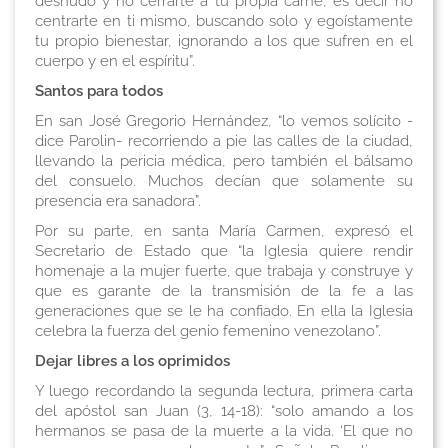
desnudo y no cerrarte a tu propia carne, es decir no
centrarte en ti mismo, buscando solo y egoístamente
tu propio bienestar, ignorando a los que sufren en el
cuerpo y en el espíritu”.
Santos para todos
En san José Gregorio Hernández, “lo vemos solícito -
dice Parolin- recorriendo a pie las calles de la ciudad,
llevando la pericia médica, pero también el bálsamo
del consuelo. Muchos decían que solamente su
presencia era sanadora”.
Por su parte, en santa María Carmen, expresó el
Secretario de Estado que “la Iglesia quiere rendir
homenaje a la mujer fuerte, que trabaja y construye y
que es garante de la transmisión de la fe a las
generaciones que se le ha confiado. En ella la Iglesia
celebra la fuerza del genio femenino venezolano”.
Dejar libres a los oprimidos
Y luego recordando la segunda lectura, primera carta
del apóstol san Juan (3, 14-18): “solo amando a los
hermanos se pasa de la muerte a la vida. ‘El que no