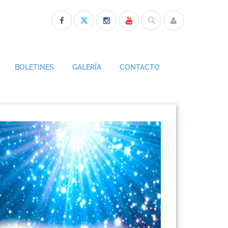
BOLETINES
GALERÍA
CONTACTO