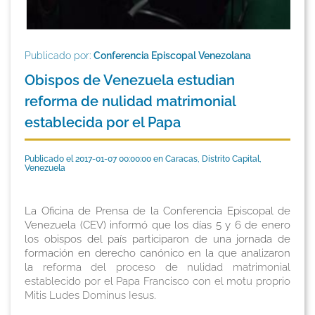
Publicado por:
Conferencia Episcopal Venezolana
Obispos de Venezuela estudian
reforma de nulidad matrimonial
establecida por el Papa
Publicado el 2017-01-07 00:00:00 en Caracas, Distrito Capital,
Venezuela
La Oficina de Prensa de la Conferencia Episcopal de
Venezuela (CEV) informó que los días 5 y 6 de enero
los obispos del país participaron de una jornada de
formación en derecho canónico en la que analizaron
la
reforma del proceso de nulidad matrimonial
establecido por el Papa Francisco con el motu proprio
Mitis Ludes Dominus Iesus
.