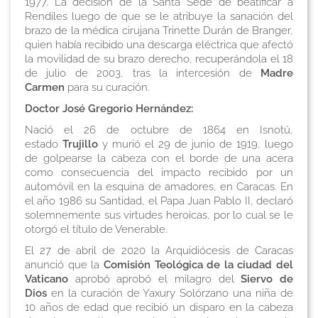
1977. La decisión de la Santa Sede de beatificar a
Rendiles luego de que se le atribuye la sanación del
brazo de la médica cirujana Trinette Durán de Branger,
quien había recibido una descarga eléctrica que afectó
la movilidad de su brazo derecho, recuperándola el 18
de julio de 2003, tras la intercesión de
Madre
Carmen
para su curación.
Doctor José Gregorio Hernández:
Nació el 26 de octubre de 1864 en Isnotú,
estado
Trujillo
y murió el 29 de junio de 1919, luego
de golpearse la cabeza con el borde de una acera
como consecuencia del impacto recibido por un
automóvil en la esquina de amadores, en Caracas. En
el año 1986 su Santidad, el Papa Juan Pablo II, declaró
solemnemente sus virtudes heroicas, por lo cual se le
otorgó el título de Venerable.
El 27 de abril de 2020 la Arquidiócesis de Caracas
anunció que la
Comisión Teológica de la ciudad del
Vaticano
aprobó aprobó el milagro del
Siervo de
Dios
en la curación de Yaxury Solórzano una niña de
10 años de edad que recibió un disparo en la cabeza