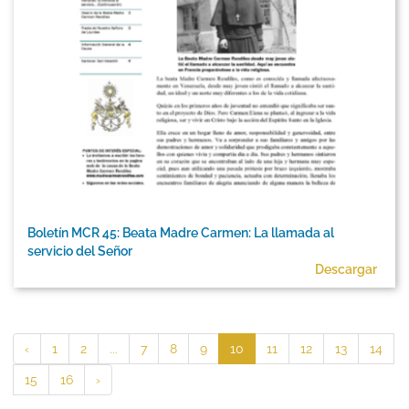
Boletín MCR 45: Beata Madre Carmen: La llamada al
servicio del Señor
Descargar
‹
1
2
...
7
8
9
10
11
12
13
14
15
16
›