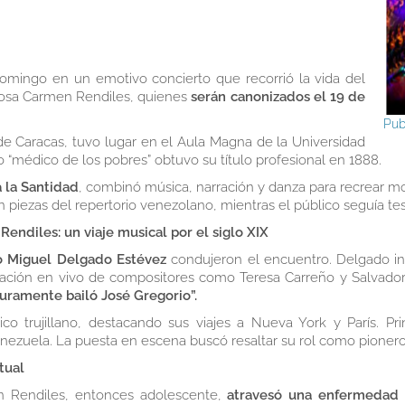
omingo en un emotivo concierto que recorrió la vida del
giosa Carmen Rendiles, quienes
serán canonizados el 19 de
Pub
 de Caracas, tuvo lugar en el Aula Magna de la Universidad
 “médico de los pobres” obtuvo su título profesional en 1888.
 la Santidad
, combinó música, narración y danza para recrear m
 piezas del repertorio venezolano, mientras el público seguía t
ndiles: un viaje musical por el siglo XIX
co Miguel Delgado Estévez
condujeron el encuentro. Delgado inv
erpretación en vivo de compositores como Teresa Carreño y Salvad
uramente bailó José Gregorio”.
ico trujillano, destacando sus viajes a Nueva York y París. P
enezuela. La puesta en escena buscó resaltar su rol como pioner
tual
n Rendiles, entonces adolescente,
atravesó una enfermedad 