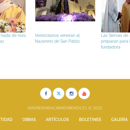
jornada de rezo
Venezolanos veneran al
Las Siervas de
paz
Nazareno de San Pablo
preparan para b
fundadora
MADREMARIACARMENRENDILES © 2026
TIDAD
OBRAS
ARTÍCULOS
BOLETINES
GALERÍA