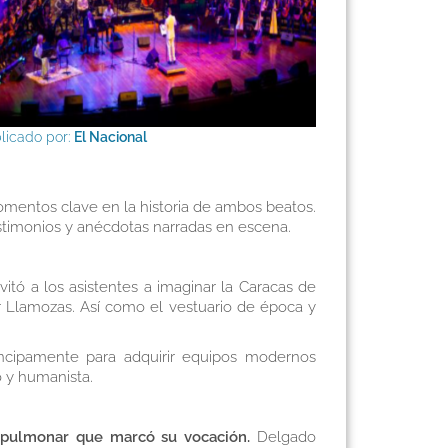
licado por:
El Nacional
omentos clave en la historia de ambos beatos.
estimonios y anécdotas narradas en escena.
itó a los asistentes a imaginar la Caracas de
or Llamozas. Así como el vestuario de época y
rincipamente para adquirir equipos modernos
o y humanista.
pulmonar que marcó su vocación.
Delgado