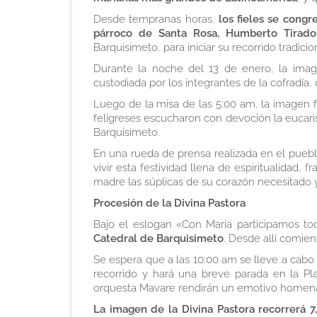
Desde tempranas horas,
los fieles se congre
párroco de Santa Rosa, Humberto Tirado
Barquisimeto, para iniciar su recorrido tradicio
Durante la noche del 13 de enero, la image
custodiada por los integrantes de la cofradía, q
Luego de la misa de las 5:00 am, la imagen fu
feligreses escucharon con devoción la eucaris
Barquisimeto
.
En una rueda de prensa realizada en el puebl
vivir esta festividad llena de espiritualidad,
madre las súplicas de su corazón necesitado y
Procesión de la Divina Pastora
Bajo el eslogan «Con María participamos t
Catedral de Barquisimeto
. Desde allí comienz
Se espera que a las 10:00 am se lleve a cabo 
recorrido y hará una breve parada en la Pl
orquesta Mavare rendirán un emotivo homena
La imagen de la Divina Pastora recorrerá 7