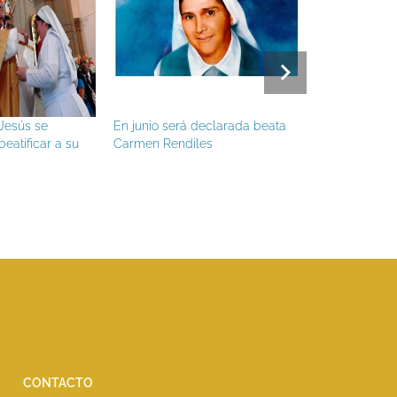
En junio será declarada beata
La Virgen del Valle: celeb
u
Carmen Rendiles
virtual por la pandemia
CONTACTO