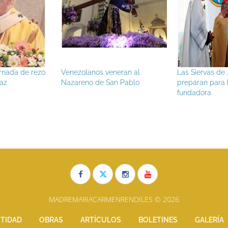
zo
Venezolanos veneran al
Las Siervas de Jesús se
Nazareno de San Pablo
preparan para beatificar a s
fundadora
MADREMARIACARMENRENDILES © 2026
TIDAD
OBRAS
ARTÍCULOS
BOLETINES
GALERÍA