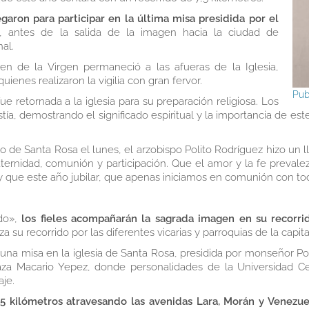
garon para participar en la última misa presidida por el
, antes de la salida de la imagen hacia la ciudad de
nal.
n de la Virgen permaneció a las afueras de la Iglesia,
uienes realizaron la vigilia con gran fervor.
Pub
e retornada a la iglesia para su preparación religiosa. Los
tía, demostrando el significado espiritual y la importancia de es
o de Santa Rosa el lunes, el arzobispo Polito Rodríguez hizo u
 fraternidad, comunión y participación. Que el amor y la fe preva
 que este año jubilar, que apenas iniciamos en comunión con toda
odo»,
los fieles acompañarán la sagrada imagen en su recorri
a su recorrido por las diferentes vicarias y parroquias de la capita
una misa en la iglesia de Santa Rosa, presidida por monseñor Po
aza Macario Yepez, donde personalidades de la Universidad Ce
je.
,5 kilómetros atravesando las avenidas Lara, Morán y Venezue