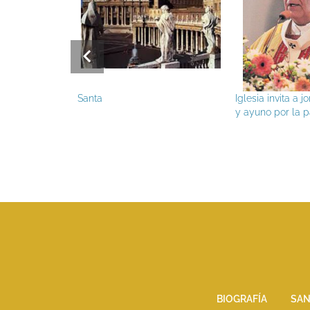
Santa
Iglesia invita a jornada de re
y ayuno por la paz
BIOGRAFÍA
SAN