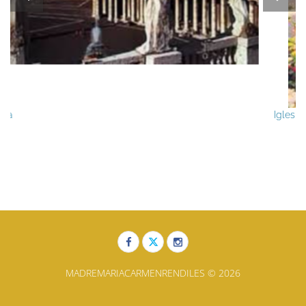
Iglesia invita a jornada de rezo y ayuno por la paz
MADREMARIACARMENRENDILES © 2026