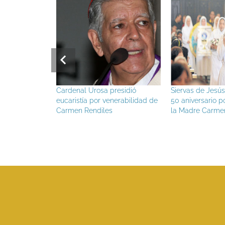
nal Urosa presidió
Siervas de Jesús celebran su
Sier
istía por venerabilidad de
50 aniversario por el camino de
mis
en Rendiles
la Madre Carmen Rendiles
Car