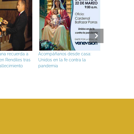
ompáñanos desde casa:
Cardenal Baltazar Porras: Oficia
V
dos en la fe contra la
Misa del domingo 29 de marzo
M
ndemia
C