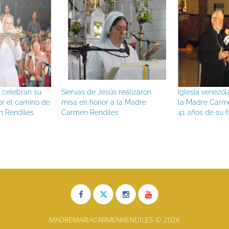
vas de Jesús realizaron
Iglesia venezolana recuerda a
Ac
a en honor a la Madre
la Madre Carmen Rendiles tras
Uni
men Rendiles
41 años de su fallecimiento
pa
MADREMARIACARMENRENDILES © 2026