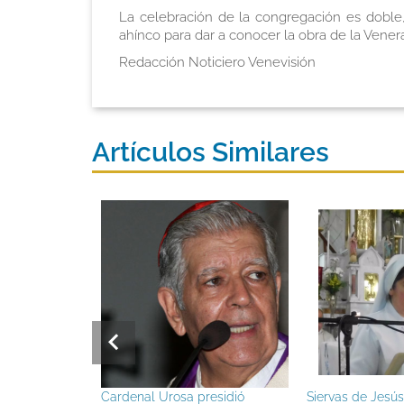
La celebración de la congregación es doble,
ahínco para dar a conocer la obra de la Vene
Redacción Noticiero Venevisión
Artículos Similares
l Urosa presidió
Siervas de Jesús realizaron
Iglesi