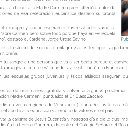
racas en honor a la Madre Carmen quien falleció en olor de
ciones de esa celebración eucarística destacó su pronta
unto milagro y bueno esperamos los resultados vamos a
la Madre Carmen pero sobre todo porque haya en Venezuela
no”
, destacó el Cardenal Jorge Urosa Savino.
Pub
os el estudio del supuesto milagro y a los teólogos seguidame
a Noreña.
ú en tu sangre a una persona que va a ser beata porque el cami
esta, imagínate como será cuando sea beatificada”, dijo Francisco
 las escuelas grupos juveniles y laicos afiliados aseguran 
entes de una manera gratuita y solventar algunos problemas 
dación Madre Carmen”
, puntualizó el Dr. Blass Zaccaro.
ndido a varias regiones de Venezuela (...) una de sus tareas m
 el aporte a la educación y siembra de valores en el país.
evar la carisma de Jesús Eucaristía y nosotros día a día lo que 
dido”,
dijo Lorena Guerrero, docente del Colegio Señora del Rosar