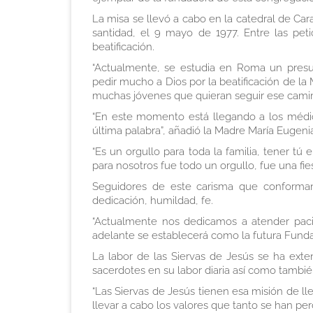
La misa se llevó a cabo en la catedral de Ca
santidad, el 9 mayo de 1977. Entre las peti
beatificación.
“Actualmente, se estudia en Roma un pres
pedir mucho a Dios por la beatificación de 
muchas jóvenes que quieran seguir ese cami
“En este momento está llegando a los médic
última palabra”, añadió la Madre María Eugeni
“Es un orgullo para toda la familia, tener t
para nosotros fue todo un orgullo, fue una fi
Seguidores de este carisma que conforman
dedicación, humildad, fe.
“Actualmente nos dedicamos a atender paci
adelante se establecerá como la futura Fun
La labor de las Siervas de Jesús se ha exte
sacerdotes en su labor diaria así como también
“Las Siervas de Jesús tienen esa misión de ll
llevar a cabo los valores que tanto se han per