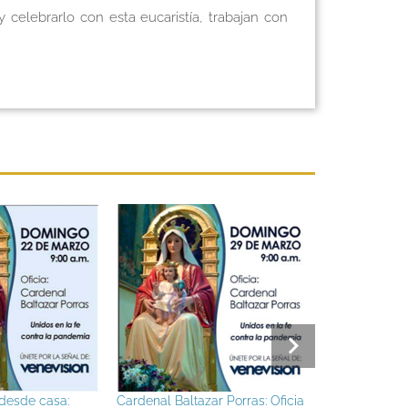
celebrarlo con esta eucaristía, trabajan con
nal Baltazar Porras: Oficia
Venevision transmitirá la Santa
Pap