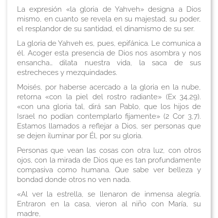
La expresión «la gloria de Yahveh» designa a Dios
mismo, en cuanto se revela en su majestad, su poder,
el resplandor de su santidad, el dinamismo de su ser.
La gloria de Yahveh es, pues, epifánica. Le comunica a
él. Acoger esta presencia de Dios nos asombra y nos
ensancha… dilata nuestra vida, la saca de sus
estrecheces y mezquindades.
Moisés, por haberse acercado a la gloria en la nube,
retorna «con la piel del rostro radiante» (Ex 34,29).
«con una gloria tal, dirá san Pablo,
que los hijos de
Israel no podían contemplarlo fijamente» (2 Cor 3,7).
Estamos llamados a reflejar a Dios, ser personas que
se dejen iluminar por Él, por su gloria.
Personas que vean las cosas con otra luz, con otros
ojos, con la mirada de Dios que es tan profundamente
compasiva como humana. Que sabe ver belleza y
bondad donde otros no ven nada.
«Al ver la estrella, se llenaron de inmensa alegría.
Entraron en la casa, vieron al niño con María, su
madre,