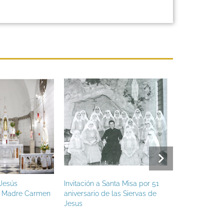
 Jesús
Invitación a Santa Misa por 51
Congregación 
 Madre Carmen
aniversario de las Siervas de
cumplen 51 a
Jesus