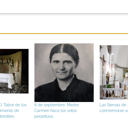
l Tabor de los
8 de septiembre, Madre
Las Siervas de
imiento de
Carmen hace los votos
conmemoran a
endiles
perpetuos