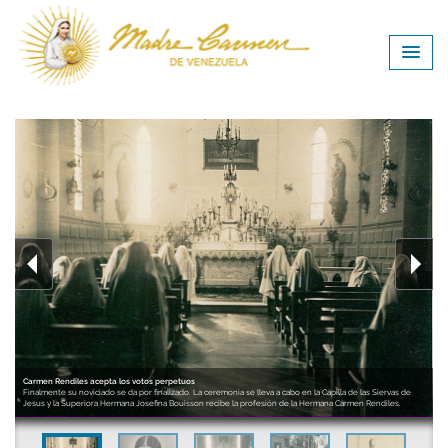
Carmen Rendiles acepta los votos perpetuos
Finalmente su noviciado se da por finalizado. La ceremonia se lleva a cabo en la Capilla de las Siervas de
Jesus y la Superiora Hermana Josefina Bouisson recibe la profesión de la Hermana Carmen Rendiles.