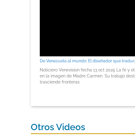
De Venezuela al mundo: El diseñador que tradu
Noticiero Venevision fecha 13 oct 2025 La fe y 
en la imagen de Madre Carmen. Su trabajo destac
trasciende fronteras.
Otros Videos