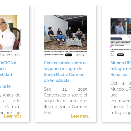
NACIONAL:
Conversatorio sobre el
Mundo UR en
en
segundo milagro de
milagro de
ntidad
Santa Madre Carmen
Rendiles
de Venezuela
Oct 8, 2
la fe
Sep 21, 2025
Mundo UR 
5 Antes de
Conversatorio sobre el
una ent
la vida
segundo milagro que
conmovedo
, Carmen
llevó a Santa Carmen
Trinette Dur
rtínez fue
Ren...
milagro qu..
Leer más..
Leer más..