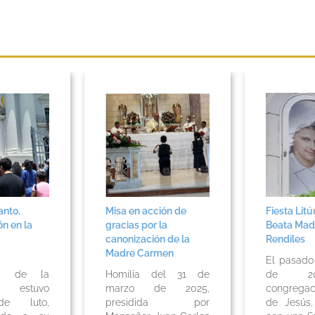
anto,
Misa en acción de
Fiesta Litú
ón en la
gracias por la
Beata Mad
canonización de la
Rendiles
Madre Carmen
El pasad
en de la
Homilía del 31 de
de 20
ia estuvo
marzo de 2025,
congregac
de luto,
presidida por
de Jesús,