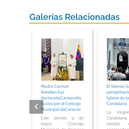
Galerías Relacionadas
on
Madre Carmen
El Viernes S
 19 de
Rendiles fue
peregrinaci
5 Papa
declaradaCaraqueña
Iglesia de la
Ilustre por el Concejo
Candelaria
Municipal deCaracas
za de San
La Virg
nta Misa
Este viernes 9 de
Candelar
r el Papa
mayo, Concejo
vestida 