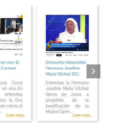
 vivo: El
Entrevista Venevisión:
Avance 3:
 Carmen
Hermana Josefina
celebraron
María Vilchez SDJ
canonizaci
primeros 
025 Canal
Entrevista la Hermana
en vivo En
Josefina Maria Vílchez
Venevis
revista
Sierva de Jesús, a
octubre
ra la Dra.
propósito de la
Resumen 
án relata el
beatificación de la
de la c
.
Madre Carm...
Fiesta...
Leer más..
Leer más..