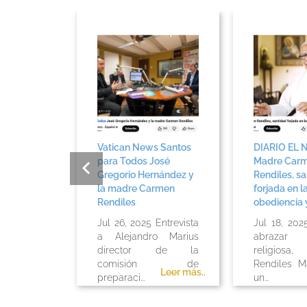
rimera
Vatican News Santos
DIARIO EL 
ana”
para Todos José
Madre Carm
antidad
Gregorio Hernández y
Rendiles, sa
Carmen
la madre Carmen
forjada en la
Rendiles
obediencia y 
025 El
Jul 26, 2025 Entrevista
Jul 18, 202
o de
a Alejandro Marius
abrazar 
ión de
director de la
religiosa
armen
comisión de
Rendiles Ma
Leer más..
Leer más..
ó en 1995
preparaci...
un...