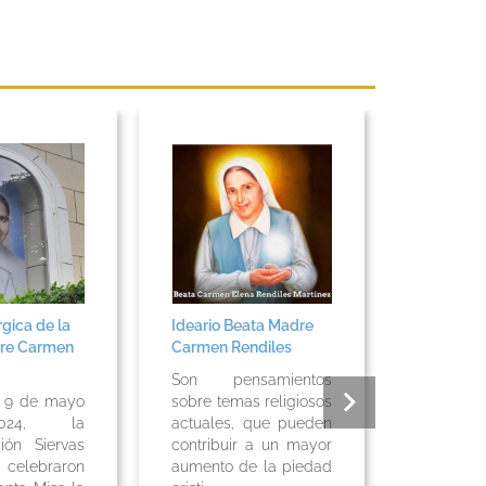
rgica de la
Ideario Beata Madre
Misa en 
re Carmen
Carmen Rendiles
Beata Ma
Rendiles,
Son pensamientos
de 2019
o 9 de mayo
sobre temas religiosos
24, la
actuales, que pueden
Misa en
ión Siervas
contribuir a un mayor
la Be
 celebraron
aumento de la piedad
Carmen R