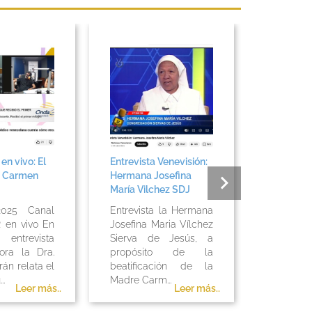
n vivo: El
Entrevista Venevisión:
Avance 3
e Carmen
Hermana Josefina
celebraro
María Vilchez SDJ
canonizac
primeros
025 Canal
Entrevista la Hermana
 en vivo En
Josefina Maria Vílchez
Venevis
trevista
Sierva de Jesús, a
octubr
ora la Dra.
propósito de la
Resumen
rán relata el
beatificación de la
de la c
..
Madre Carm...
Fiesta...
Leer más..
Leer más..