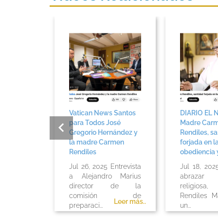
primera
Vatican News Santos
DIARIO EL 
lana”
para Todos José
Madre Car
Santidad
Gregorio Hernández y
Rendiles, s
 Carmen
la madre Carmen
forjada en l
Rendiles
obediencia y
025 El
Jul 26, 2025 Entrevista
Jul 18, 202
so de
a Alejandro Marius
abrazar
ción de
director de la
religios
Carmen
comisión de
Rendiles Ma
Leer más..
Leer más..
ió en 1995
preparaci...
un...