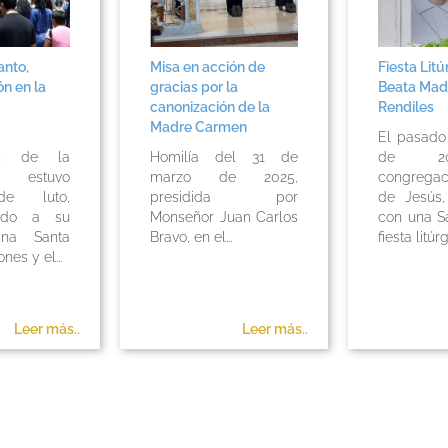
anto,
Misa en acción de
Fiesta Litú
ón en la
gracias por la
Beata Mad
canonización de la
Rendiles
Madre Carmen
El pasad
en de la
Homilía del 31 de
de 20
ia estuvo
marzo de 2025,
congregac
de luto,
presidida por
de Jesús,
ndo a su
Monseñor Juan Carlos
con una S
ana Santa
Bravo, en el...
fiesta litúrgi
ones y el...
Leer más..
Leer más..