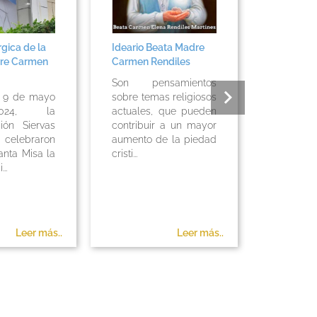
rgica de la
Ideario Beata Madre
Misa en 
re Carmen
Carmen Rendiles
Beata Ma
Rendiles,
Son pensamientos
de 2019
o 9 de mayo
sobre temas religiosos
24, la
actuales, que pueden
Misa en
ión Siervas
contribuir a un mayor
la Be
 celebraron
aumento de la piedad
Carmen R
anta Misa la
cristi...
mayo 
...
Realizada.
Leer más..
Leer más..