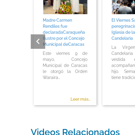
on
Madre Carmen
El Viernes S
 19 de
Rendiles fue
peregrinaci
5 Papa
declaradaCaraqueña
Iglesia de la
Ilustre por el Concejo
Candelaria
Municipal deCaracas
za de San
La Virg
nta Misa
Este viernes 9 de
Candelar
r el Papa
mayo, Concejo
vestida 
IV con
Municipal de Caracas
acompaña
nia de
le otorgó la Orden
hijo. Sem
n de los
Waraira...
tiene tradici
Leer más..
Leer más..
Videos Relacionados