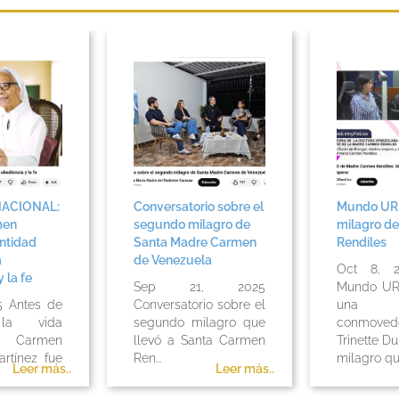
NACIONAL:
Conversatorio sobre el
Mundo UR e
men
segundo milagro de
milagro d
antidad
Santa Madre Carmen
Rendiles
a
de Venezuela
Oct 8, 2
 la fe
Sep 21, 2025
Mundo UR
5 Antes de
Conversatorio sobre el
una en
 la vida
segundo milagro que
conmoved
a, Carmen
llevó a Santa Carmen
Trinette Du
rtínez fue
Ren...
milagro qu.
Leer más..
Leer más..