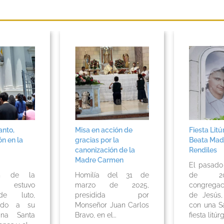
anto,
Misa en acción de
Fiesta Litú
ón en la
gracias por la
Beata Mad
canonización de la
Rendiles
Madre Carmen
El pasad
en de la
Homilía del 31 de
de 20
ia estuvo
marzo de 2025,
congregac
de luto,
presidida por
de Jesús,
ndo a su
Monseñor Juan Carlos
con una S
ana Santa
Bravo, en el...
fiesta litúrgi