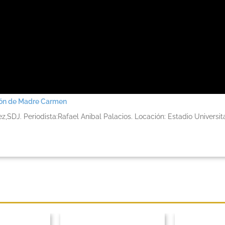
ción de Madre Carmen
z,SDJ. Periodista:Rafael Anibal Palacios. Locación: Estadio Universit