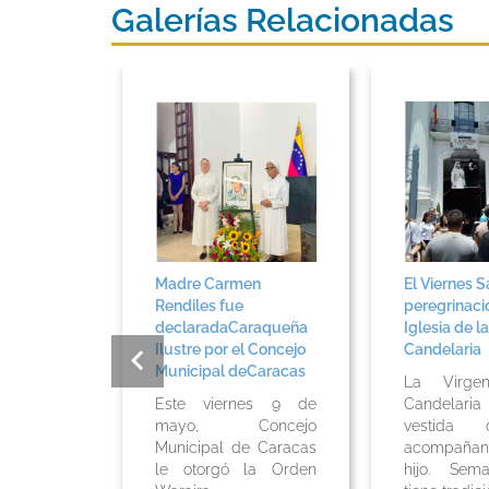
Galerías Relacionadas
on
Madre Carmen
El Viernes S
 19 de
Rendiles fue
peregrinaci
5 Papa
declaradaCaraqueña
Iglesia de la
Ilustre por el Concejo
Candelaria
Municipal deCaracas
za de San
La Virg
nta Misa
Este viernes 9 de
Candelar
r el Papa
mayo, Concejo
vestida 
IV con
Municipal de Caracas
acompaña
nia de
le otorgó la Orden
hijo. Sem