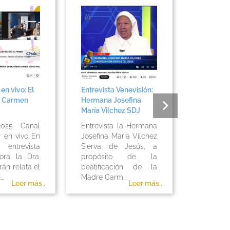
n vivo: El
Entrevista Venevisión:
Avance 3
e Carmen
Hermana Josefina
celebraro
María Vilchez SDJ
canonizac
primeros
025 Canal
Entrevista la Hermana
 en vivo En
Josefina Maria Vílchez
Venevis
trevista
Sierva de Jesús, a
octubr
ora la Dra.
propósito de la
Resumen
rán relata el
beatificación de la
de la c
..
Madre Carm...
Fiesta...
Leer más..
Leer más..