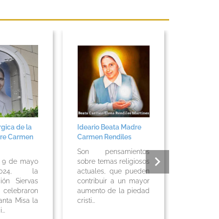
rgica de la
Ideario Beata Madre
Misa en 
re Carmen
Carmen Rendiles
Beata Ma
Rendiles,
Son pensamientos
de 2019
o 9 de mayo
sobre temas religiosos
24, la
actuales, que pueden
Misa en
ión Siervas
contribuir a un mayor
la Be
 celebraron
aumento de la piedad
Carmen R
anta Misa la
cristi...
mayo 
...
Realizada.