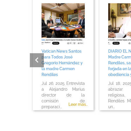
primera
Vatican News Santos
DIARIO EL 
lana”
para Todos José
Madre Car
Santidad
Gregorio Hernández y
Rendiles, s
 Carmen
la madre Carmen
forjada en l
Rendiles
obediencia y
025 El
Jul 26, 2025 Entrevista
Jul 18, 202
so de
a Alejandro Marius
abrazar
ción de
director de la
religios
Carmen
comisión de
Rendiles Ma
Leer más..
Leer más..
ió en 1995
preparaci...
un...