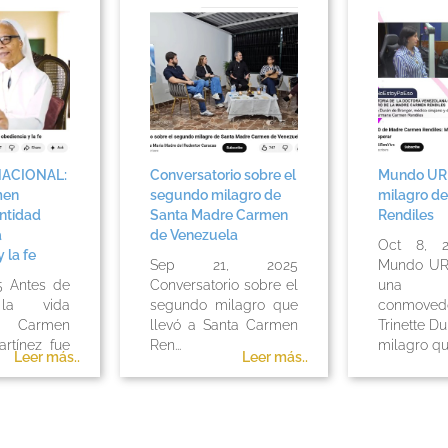
NACIONAL:
Conversatorio sobre el
Mundo UR e
men
segundo milagro de
milagro d
antidad
Santa Madre Carmen
Rendiles
a
de Venezuela
Oct 8, 2
 la fe
Sep 21, 2025
Mundo UR
5 Antes de
Conversatorio sobre el
una en
 la vida
segundo milagro que
conmoved
a, Carmen
llevó a Santa Carmen
Trinette Du
rtínez fue
Ren...
milagro qu.
Leer más..
Leer más..