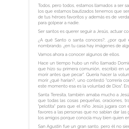
Todos, pero todos, estamos llamados a ser san
los que estamos bautizados tenemos que ser
de tus héroes favoritos y además es de verdad
para golpear a nadie.
Ser santos es querer seguir a Jesús, actuar
¿A qué Santo o santa conoces?, ¿por qué 
nombrando. ¿en tu casa hay imágenes de algún
Vamos ahora a conocer algunos de ellos.
Hace un tiempo hubo un niño llamado Doming
que hizo su primera comunión, escribió en un
morir antes que pecar". Quería hacer la volu
morir ¿qué harían?, uno contestó "correría con
este momento esa es la voluntad de Dios". Era
Santa Teresita, también amaba mucho a Jesús
que todas las cosas pequeñas, oraciones, tra
"pelotita" para que el niño Jesús jugara co
favores a las personas que no sabían dar las 
los amigos porque conocía muy bien quien er
San Agustín fue un gran santo, pero él no s