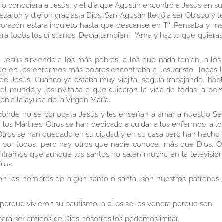
 conociera a Jesús, y el día que Agustín encontró a Jesús en su 
aron y dieron gracias a Dios. San Agustín llegó a ser Obispo y t
o corazón estará inquieto hasta que descanse en Ti". Pensaba y m
 para todos los cristianos. Decía también: "Ama y haz lo que quie
 Jesús sirviendo a los más pobres, a los que nada tenían, a l
 en los enfermos más pobres encontraba a Jesucristo. Todas la
 de Jesús. Cuando ya estaba muy viejita, seguía trabajando, ha
el mundo y los invitaba a que cuidaran la vida de todas la pers
enía la ayuda de la Virgen María.
 donde no se conoce a Jesús y les enseñan a amar a nuestro Seño
 los Mártires. Otros se han dedicado a cuidar a los enfermos, a 
 Otros se han quedado en su ciudad y en su casa pero han hecho 
 por todos, pero hay otros que nadie conoce, más que Dios. O
ontramos que aunque los santos no salen mucho en la televisión n
ios.
los nombres de algún santo o santa, son nuestros patronos, p
 porque vivieron su bautismo, a ellos se les venera porque son:
 para ser amigos de Dios nosotros los podemos imitar.