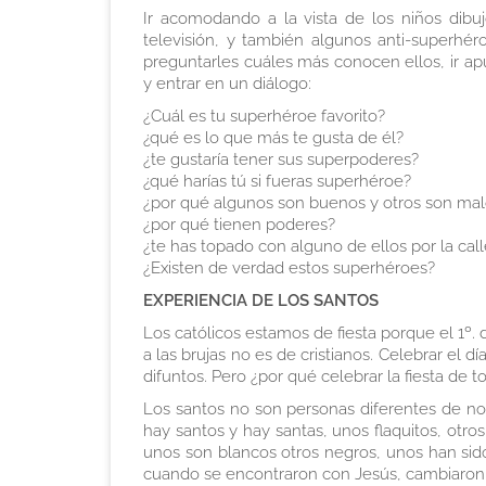
Ir acomodando a la vista de los niños dib
televisión, y también algunos anti-superhé
preguntarles cuáles más conocen ellos, ir a
y entrar en un diálogo:
¿Cuál es tu superhéroe favorito?
¿qué es lo que más te gusta de él?
¿te gustaría tener sus superpoderes?
¿qué harías tú si fueras superhéroe?
¿por qué algunos son buenos y otros son mal
¿por qué tienen poderes?
¿te has topado con alguno de ellos por la cal
¿Existen de verdad estos superhéroes?
EXPERIENCIA DE LOS SANTOS
Los católicos estamos de fiesta porque el 1º. 
a las brujas no es de cristianos. Celebrar el
difuntos. Pero ¿por qué celebrar la fiesta de 
Los santos no son personas diferentes de noso
hay santos y hay santas, unos flaquitos, otr
unos son blancos otros negros, unos han sid
cuando se encontraron con Jesús, cambiaron, 