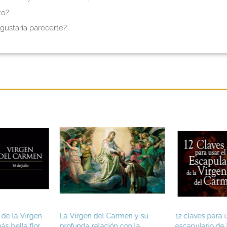
to?
gustaría parecerte?
armen y su
12 claves para usar el
¿Por qué que r
n con la
escapulario de la Virgen del
Dios Padre?