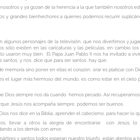
 nosotros y ya gozan de la herencia a la que también nosotros e
s y grandes bienhechores a quienes podemos recurrir suplicánd
 algunos personajes de la televisión, que nos divertimos y jug
sólo existen en las caricaturas y las películas, en cambio los 
lo usaron muy bien. El Papa Juan Pablo II nos ha invitado a viv
os santos, y nos dice que para ser santos hay que:
e memoria sino poner en ellas el corazón, orar es platicar con Di
), es el lugar más hermoso del mundo, es como estar en el cielo
que Dios siempre nos da cuando hemos pecado. Así recuperamos s
porque Jesús nos acompaña siempre, podemos ser buenos.
Dios nos dice en la Biblia, aprender el catecismo, para hacer lo q
ros, llevar a otros la alegría de encontrarse con Jesús, l
dando a los demás con amor.
mártires y santos todos esperan nuestro triunfo, están atentos a n