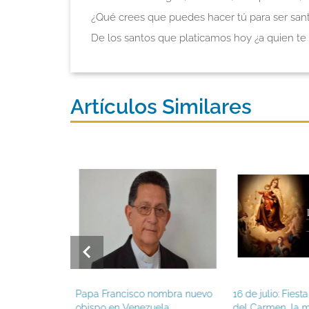
¿Qué crees que puedes hacer tú para ser san
De los santos que platicamos hoy ¿a quien te 
Artículos Similares
nombra nuevo
16 de julio: Fiesta de la Virgen
La Virgen del C
ela
del Carmen, la más bella flor
profunda relació