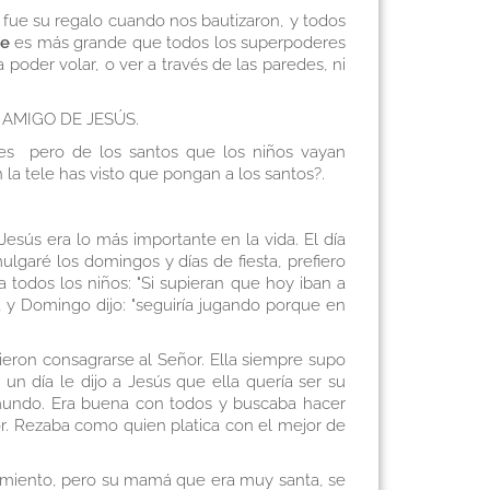
, fue su regalo cuando nos bautizaron, y todos
Fe
es más grande que todos los superpoderes
poder volar, o ver a través de las paredes, ni
ER AMIGO DE JESÚS.
es pero de los santos que los niños vayan
la tele has visto que pongan a los santos?.
ús era lo más importante en la vida. El día
lgaré los domingos y días de fiesta, prefiero
 todos los niños: "Si supieran que hoy iban a
e", y Domingo dijo: "seguiría jugando porque en
eron consagrarse al Señor. Ella siempre supo
un día le dijo a Jesús que ella quería ser su
l mundo. Era buena con todos y buscaba hacer
ñor. Rezaba como quien platica con el mejor de
tamiento, pero su mamá que era muy santa, se