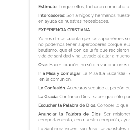
Estímulo
: Porque ellos, lucharon como ahora
Intercesores
: Son amigos y hermanos nuestro
en ayuda de nuestras necesidades.
EXPERIENCIA CRISTIANA
Ya nos dimos cuenta que los superhéroes son
no podemos tener superpoderes porque ellos 
bautismo, que el don de la fe que recibieron 
vida de santidad y ha llevado al altar a much
Orar:
Hacer oración, no sólo rezar oraciones d
Ir a Misa y comulgar
. La Misa (La Eucaristía
en la comunión.
La Confesión
. Acercaros seguido al perdón 
La Gracia
. Confiar en Dios, saber que sólo 
Escuchar la Palabra de Dios
. Conocer lo que 
Anunciar la Palabra de Dios
. Ser misione
comportamiento, con nuestra compañía, ayu
La Santísima Virgen, san José, los apóstoles, 