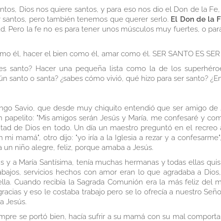
tos, Dios nos quiere santos, y para eso nos dio el Don de la Fe
 santos, pero también tenemos que querer serlo.
El Don de la 
. Pero la fe no es para tener unos músculos muy fuertes, o para 
 como él, hacer el bien como él, amar como él. SER SANTO ES S
es santo? Hacer una pequeña lista como la de los superhéro
 santo o santa? ¿sabes cómo vivió, qué hizo para ser santo? ¿En 
o Savio, que desde muy chiquito entendió que ser amigo de Jes
 papelito: "Mis amigos serán Jesús y María, me confesaré y comu
ntad de Dios en todo. Un día un maestro preguntó en el recreo a
 mi mamá", otro dijo: "yo iría a la Iglesia a rezar y a confesarm
 un niño alegre, feliz, porque amaba a Jesús.
 y a María Santísima, tenía muchas hermanas y todas ellas quisi
bajos, servicios hechos con amor eran lo que agradaba a Dios, 
n ella. Cuando recibía la Sagrada Comunión era la más feliz de
gracias y eso le costaba trabajo pero se lo ofrecía a nuestro Se
a Jesús.
iempre se portó bien, hacía sufrir a su mamá con su mal compor