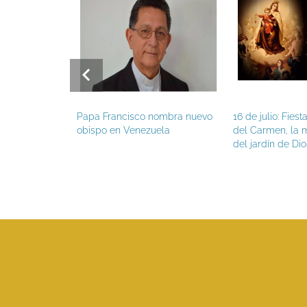
pa Francisco
Papa Francisco nombra nuevo
16 de julio: Fies
nes de verano
obispo en Venezuela
del Carmen, la m
del jardín de Dio