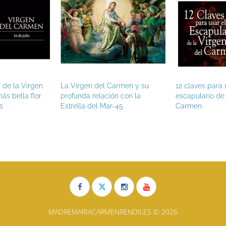
ta de la Virgen
La Virgen del Carmen y su
12 claves para 
ás bella flor
profunda relación con la
escapulario de 
s
Estrella del Mar-45
Carmen
MADREMARIACARMENRENDILES © 2026