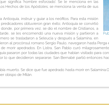
ue significa ‘hombre esforzado’. Se le menciona en las
e los Hechos de los Apóstoles; se menciona la venta de sus
 Antioquía, instruir y guiar a los neófitos. Para esta misión
predicadores obtuvieron gran éxito; Antioquía se convirtió
 donde, por primera vez, se dio el nombre de Cristianos, a
 tarde, se les encomendó una nueva misión y partieron a
Pub
mero se trasladaron a Seleucia y después a Salamina, en
tieron al procónsul romano Sergio Paulo, navegaron hasta Perga
 de morir apedrados. En Listra, San Pablo curó milagrosamente 
ía pasaron por todas las ciudades que habían visitado para conf
por lo que decidieron separarse. San Bernabé partió entonces h
bía muerto. Se dice que fue apedrado hasta morir en Salamina.O
er obispo de Milán.