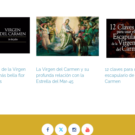
ta de la Virgen
La Virgen del Carmen y su
12 claves para 
ás bella flor
profunda relación con la
escapulario de 
s
Estrella del Mar-45
Carmen