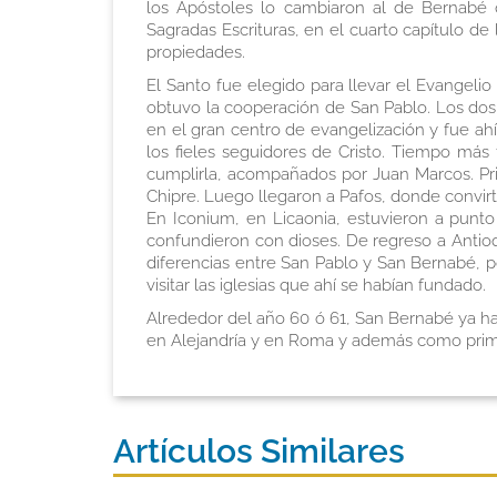
los Apóstoles lo cambiaron al de Bernabé q
Sagradas Escrituras, en el cuarto capítulo d
propiedades.
El Santo fue elegido para llevar el Evangelio a
obtuvo la cooperación de San Pablo. Los dos 
en el gran centro de evangelización y fue ahí
los fieles seguidores de Cristo. Tiempo más
cumplirla, acompañados por Juan Marcos. Pri
Chipre. Luego llegaron a Pafos, donde convir
En Iconium, en Licaonia, estuvieron a punto
confundieron con dioses. De regreso a Antioqu
diferencias entre San Pablo y San Bernabé, 
visitar las iglesias que ahí se habían fundado.
Alrededor del año 60 ó 61, San Bernabé ya ha
en Alejandría y en Roma y además como prim
Artículos Similares