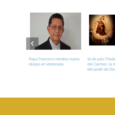
pa Francisco
Papa Francisco nombra nuevo
16 de julio: Fies
nes de verano
obispo en Venezuela
del Carmen, la m
del jardín de Dio