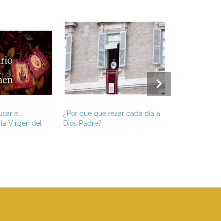
usar el
¿Por qué que rezar cada día a
Hoy es fiesta 
la Virgen del
Dios Padre?
Apóstol, patr