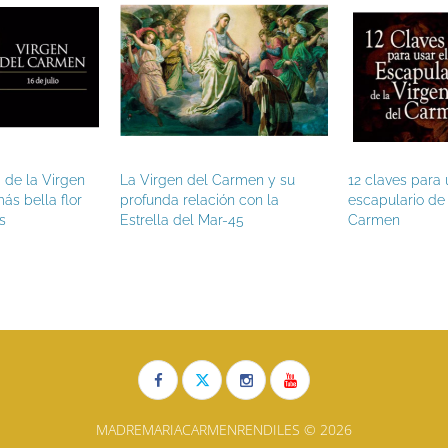
la Virgen
La Virgen del Carmen y su
12 claves para usar 
lla flor
profunda relación con la
escapulario de la V
Estrella del Mar-45
Carmen
MADREMARIACARMENRENDILES © 2026