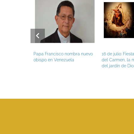
rancisco
Papa Francisco nombra nuevo
16 de julio: Fiesta de 
e verano
obispo en Venezuela
del Carmen, la más be
del jardín de Dios