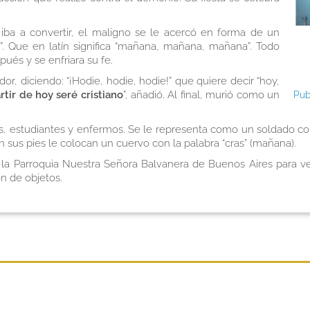
iba a convertir, el maligno se le acercó en forma de un
as”. Que en latín significa “mañana, mañana, mañana”. Todo
pués y se enfriara su fe.
or, diciendo: “¡Hodie, hodie, hodie!” que quiere decir “hoy,
tir de hoy seré cristiano
”, añadió. Al final, murió como un
Pub
, estudiantes y enfermos. Se le representa como un soldado con 
En sus pies le colocan un cuervo con la palabra “cras” (mañana).
n la Parroquia Nuestra Señora Balvanera de Buenos Aires para 
ón de objetos.