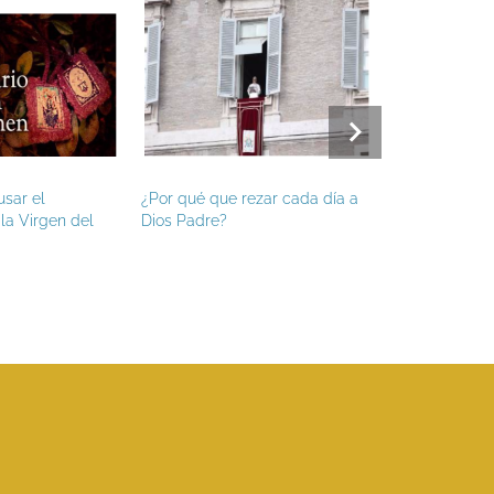
el
¿Por qué que rezar cada día a
Hoy es fiesta de S
irgen del
Dios Padre?
Apóstol, patrono 