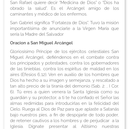
San Rafael quiere decir “Medicina de Dios” o “Dios ha
obrado la salud”. Es el Arcángel amigo de los
caminantes y médico de los enfermos.
San Gabriel significa “Fortaleza de Dios”. Tuvo la misión
importantísima de anunciarle a la Virgen María que
sería la Madre del Salvador
Oracion a San Miguel Arcángel
Gloriosísimo Príncipe de los ejércitos celestiales San
Miguel Arcángel, defiéndenos en el combate contra
los principados y potestades, contra los gobernadores
de las tinieblas, contra los espíritus de maldad en los
aires (Efesios 6,12). Ven en auxilio de los hombres que
Dios ha hecho a su imagen y semejanza, y rescatado a
tan alto precio de la tiranía del demonio (Sab. 2. , I Cor.
6). Tú eres a quien venera la Santa Iglesia como su
guardián y su protector, a ti te ha confiado el Señor las
almas redimidas para introducirlas en la felicidad del
Cielo. Ruega al Dios de Paz para que aplaste a Satanás
bajo nuestros pies, a fin de despojarle de todo poder,
de retener cautivos a los hombres y de perjudicar a la
Iglesia. Dígnate presentar al Altísimo nuestras