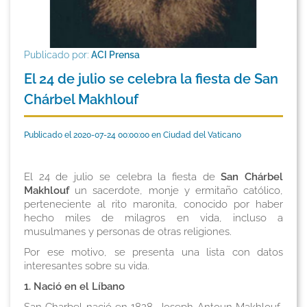
Publicado por:
ACI Prensa
El 24 de julio se celebra la fiesta de San
Chárbel Makhlouf
Publicado el 2020-07-24 00:00:00 en Ciudad del Vaticano
El 24 de julio se celebra la fiesta de
San Chárbel
Makhlouf
un sacerdote,
monje y ermitaño católico,
perteneciente al rito maronita, conocido por haber
hecho miles de milagros en vida, incluso a
musulmanes y personas de otras religiones.
Por ese motivo, se presenta una lista con datos
interesantes sobre su vida.
1. Nació en el Líbano
San Charbel nació en 1828, Joseph Antoun Makhlouf,