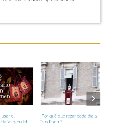
usar el
¿Por qué que rezar cada día a
Hoy es fiesta 
la Virgen del
Dios Padre?
Apóstol, patr