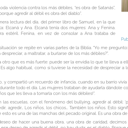
oda violencia contra los más débiles, “es obra de Satanás”,
orque agredir al débil es obra del diablo”.
era lectura del día, del primer libro de Samuel, en la que
eta: Elcaná y Ana. Elcaná tenía dos mujeres: Ana y Fenina.
ra estéril. Fenina, en vez de consolar a Ana trataba de
Pub
 situación se repite en varias partes de la Biblia. “Yo me pregun
despreciar, a maltratar, a burlarse de los más débiles?”.
tro que es más fuerte: puede ser la envidia lo que te lleva a el
 Es algo habitual, como si tuviese la necesidad de despreciar 
to, y compartió un recuerdo de infancia, cuando en su barrio viv
e durante todo el día. Las mujeres trataban de ayudarla dándole co
os que les lleva a tomarla con los más débiles!”.
n las escuelas, con el fenómeno del
bullying
, agredir al débil: 
redir, agredir… Los niños, los chicos… También los niños. Esto sig
que esto es una de las manchas del pecado original. Es una obra de
eo de hacer una buena obra, una obra de caridad, decimos que
se deseo de agredir al débil, no hay duda: es el diablo. Porque es