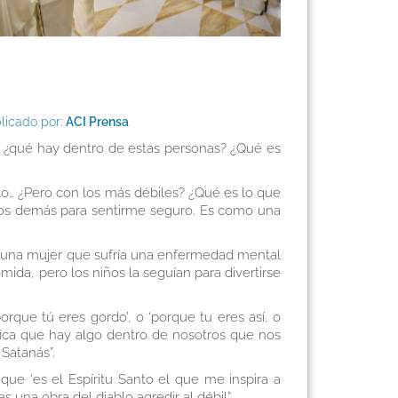
licado por:
ACI Prensa
to: ¿qué hay dentro de estas personas? ¿Qué es
lo… ¿Pero con los más débiles? ¿Qué es lo que
a los demás para sentirme seguro. Es como una
ía una mujer que sufría una enfermedad mental
mida, pero los niños la seguían para divertirse
‘porque tú eres gordo’, o ‘porque tu eres así, o
nifica que hay algo dentro de nosotros que nos
 Satanás”.
 ‘es el Espíritu Santo el que me inspira a
 una obra del diablo agredir al débil”.