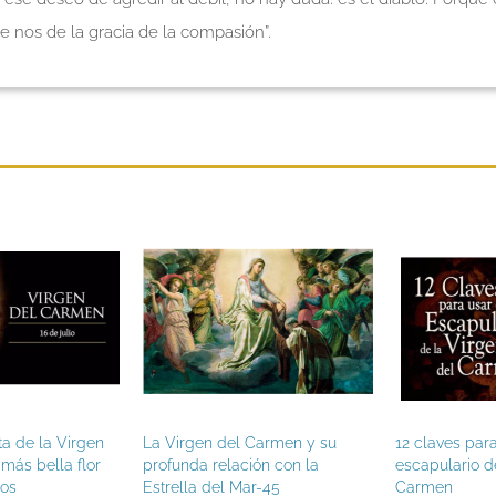
ue nos de la gracia de la compasión”.
ta de la Virgen
La Virgen del Carmen y su
12 claves para 
ás bella flor
profunda relación con la
escapulario de 
s
Estrella del Mar-45
Carmen