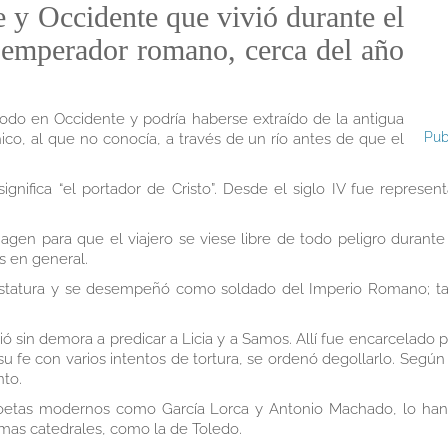
e y Occidente que vivió durante el
 emperador romano, cerca del año
do en Occidente y podría haberse extraído de la antigua
Pub
ico, al que no conocía, a través de un río antes de que el
ignifica “el portador de Cristo”. Desde el siglo IV fue repres
gen para que el viajero se viese libre de todo peligro durante 
as en general.
statura y se desempeñó como soldado del Imperio Romano; tam
gió sin demora a predicar a Licia y a Samos. Allí fue encarcelado
su fe con varios intentos de tortura, se ordenó degollarlo. Según 
nto.
oetas modernos como García Lorca y Antonio Machado, lo han c
mas catedrales, como la de Toledo.