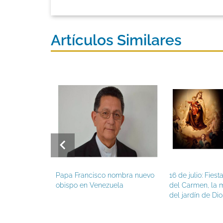
Artículos Similares
 Francisco nombra nuevo
16 de julio: Fiesta de la Virgen
La 
po en Venezuela
del Carmen, la más bella flor
prof
del jardín de Dios
Estr