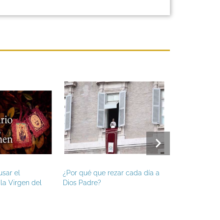
or qué que rezar cada día a
Hoy es fiesta de Santiago
H
os Padre?
Apóstol, patrono de España
V
m