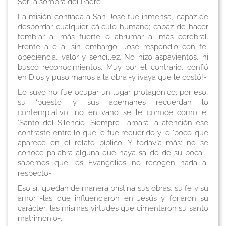
Ser la sombra del Padre
La misión confiada a San José fue inmensa, capaz de
desbordar cualquier cálculo humano; capaz de hacer
temblar al más fuerte o abrumar al más cerebral.
Frente a ella, sin embargo, José respondió con fe,
obediencia, valor y sencillez. No hizo aspavientos, ni
buscó reconocimientos. Muy por el contrario, confió
en Dios y puso manos a la obra -y ¡vaya que le costó!-.
Lo suyo no fue ocupar un lugar protagónico; por eso,
su ‘puesto’ y sus ademanes recuerdan lo
contemplativo, no en vano se le conoce como el
‘Santo del Silencio’. Siempre llamará la atención ese
contraste entre lo que le fue requerido y lo ‘poco’ que
aparece en el relato bíblico. Y todavía más: no se
conoce palabra alguna que haya salido de su boca -
sabemos que los Evangelios no recogen nada al
respecto-.
Eso sí, quedan de manera prístina sus obras, su fe y su
amor -las que influenciaron en Jesús y forjaron su
carácter, las mismas virtudes que cimentaron su santo
matrimonio-.