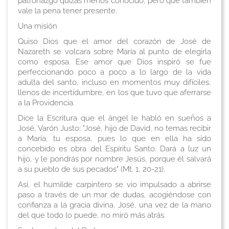
patronazgo quizás menos conocido, pero que también
vale la pena tener presente.
Una misión
Quiso Dios que el amor del corazón de José de
Nazareth se volcara sobre María al punto de elegirla
como esposa. Ese amor que Dios inspiró se fue
perfeccionando poco a poco a lo largo de la vida
adulta del santo, incluso en momentos muy difíciles,
llenos de incertidumbre, en los que tuvo que aferrarse
a la Providencia.
Dice la Escritura que el ángel le habló en sueños a
José, Varón Justo: "José, hijo de David, no temas recibir
a María, tu esposa, pues lo que en ella ha sido
concebido es obra del Espíritu Santo. Dará a luz un
hijo, y le pondrás por nombre Jesús, porque él salvará
a su pueblo de sus pecados" (Mt. 1, 20-21).
Así, el humilde carpintero se vio impulsado a abrirse
paso a través de un mar de dudas, acogiéndose con
confianza a la gracia divina. José, una vez de la mano
del que todo lo puede, no miró más atrás.