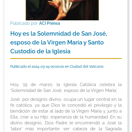
Publicado por:
ACI Prensa
Hoy es la Solemnidad de San José,
esposo de la Virgen María y Santo
Custodio de la Iglesia
Publicado el 2024-03-19 00:00:00 en Ciudad del Vaticano
Hoy, 19 de marzo, la Iglesia Católica celebra la
‘Solemnidad de San José, esposo de la Virgen María’.
José, por designio divino, ocupa un lugar central en la
fe católica, ya que Dios le concedió el privilegio y la
bendición de estar al lado de la Virgen María y, junto a
Ella, criar a su Hijo, esperanza de la humanidad. En su
divino designio, Dios Padre le encomendó a José la
‘labor’ más importante: ser cabeza de la Sagrada