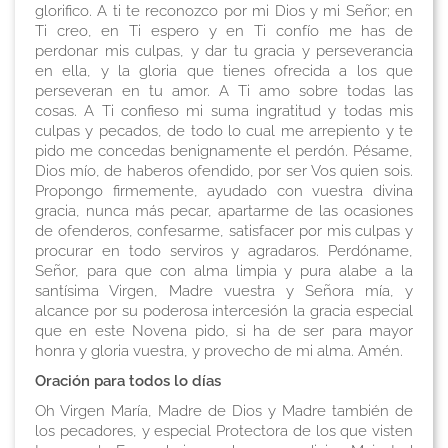
glorifico. A ti te reconozco por mi Dios y mi Señor; en
Ti creo, en Ti espero y en Ti confío me has de
perdonar mis culpas, y dar tu gracia y perseverancia
en ella, y la gloria que tienes ofrecida a los que
perseveran en tu amor. A Ti amo sobre todas las
cosas. A Ti confieso mi suma ingratitud y todas mis
culpas y pecados, de todo lo cual me arrepiento y te
pido me concedas benignamente el perdón. Pésame,
Dios mío, de haberos ofendido, por ser Vos quien sois.
Propongo firmemente, ayudado con vuestra divina
gracia, nunca más pecar, apartarme de las ocasiones
de ofenderos, confesarme, satisfacer por mis culpas y
procurar en todo serviros y agradaros. Perdóname,
Señor, para que con alma limpia y pura alabe a la
santísima Virgen, Madre vuestra y Señora mía, y
alcance por su poderosa intercesión la gracia especial
que en este Novena pido, si ha de ser para mayor
honra y gloria vuestra, y provecho de mi alma. Amén.
Oración para todos lo días
Oh Virgen María, Madre de Dios y Madre también de
los pecadores, y especial Protectora de los que visten