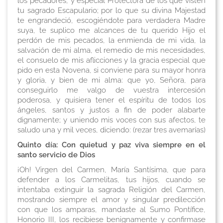
los pecadores, y especial Protectora de los que visten
tu sagrado Escapulario; por lo que su divina Majestad
te engrandeció, escogiéndote para verdadera Madre
suya, te suplico me alcances de tu querido Hijo el
perdón de mis pecados, la enmienda de mi vida, la
salvación de mi alma, el remedio de mis necesidades,
el consuelo de mis aflicciones y la gracia especial que
pido en esta Novena, si conviene para su mayor honra
y gloria, y bien de mi alma: que yo, Señora, para
conseguirlo me valgo de vuestra intercesión
poderosa, y quisiera tener el espíritu de todos los
ángeles, santos y justos a fin de poder alabarte
dignamente; y uniendo mis voces con sus afectos, te
saludo una y mil veces, diciendo:
(rezar tres avemarías)
Quinto día: Con quietud y paz viva siempre en el
santo servicio de Dios
¡Oh! Virgen del Carmen, María Santísima, que para
defender a los Carmelitas, tus hijos, cuando se
intentaba extinguir la sagrada Religión del Carmen,
mostrando siempre el amor y singular predilección
con que los amparas, mandaste al Sumo Pontífice,
Honorio III, los recibiese benignamente y confirmase