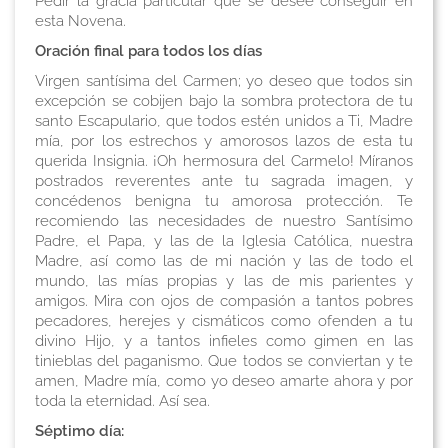
Pedir la gracia particular que se desee conseguir en
esta Novena
.
Oración final para todos los días
Virgen santísima del Carmen; yo deseo que todos sin
excepción se cobijen bajo la sombra protectora de tu
santo Escapulario, que todos estén unidos a Ti, Madre
mía, por los estrechos y amorosos lazos de esta tu
querida Insignia. ¡Oh hermosura del Carmelo! Míranos
postrados reverentes ante tu sagrada imagen, y
concédenos benigna tu amorosa protección. Te
recomiendo las necesidades de nuestro Santísimo
Padre, el Papa, y las de la Iglesia Católica, nuestra
Madre, así como las de mi nación y las de todo el
mundo, las mías propias y las de mis parientes y
amigos. Mira con ojos de compasión a tantos pobres
pecadores, herejes y cismáticos como ofenden a tu
divino Hijo, y a tantos infieles como gimen en las
tinieblas del paganismo. Que todos se conviertan y te
amen, Madre mía, como yo deseo amarte ahora y por
toda la eternidad. Así sea.
Séptimo día: