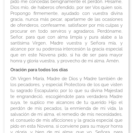
pido me concedas benignamente el perdón. Pésame,
Dios mío, de haberos ofendido, por ser Vos quien sois.
Propongo firmemente, ayudado con vuestra divina
gracia, nunca más pecar, apartarme de las ocasiones
de ofenderos, confesarme, satisfacer por mis culpas y
procurar en todo serviros y agradaros. Perdóname,
Señor, para que con alma limpia y pura alabe a la
santísima Virgen, Madre vuestra y Señora mía, y
alcance por su poderosa intercesión la gracia especial
que en este Novena pido, si ha de ser para mayor
honra y gloria vuestra, y provecho de mi alma. Amén.
Oración para todos los días
Oh Virgen María, Madre de Dios y Madre también de
los pecadores, y especial Protectora de los que visten
tu sagrado Escapulario; por lo que su divina Majestad
te engrandeció, escogiéndote para verdadera Madre
suya, te suplico me alcances de tu querido Hijo el
perdón de mis pecados, la enmienda de mi vida, la
salvación de mi alma, el remedio de mis necesidades,
el consuelo de mis aflicciones y la gracia especial que
pido en esta Novena, si conviene para su mayor honra
y gloria, y bien de mi alma: que yo, Señora, para