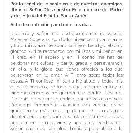
Por la señal de la santa cruz, de nuestros enemigos,
líbranos, Señor, Dios nuestro. En el nombre del Padre
y del Hijo y del Espíritu Santo. Amén.
Acto de contrición para todos los días
Dios mío y Señor mío, postrado delante de vuestra
Majestad Soberana, con todo mi ser, con toda mi alma
y todo mi corazón te adoro, confieso, bendigo, alabo y
glorifico. A ti te reconozco por mi Dios y mi Señor; en
Ti creo, en Ti espero y en Ti confío me has de
perdonar mis culpas, y dar tu gracia y perseverancia
en ella, y la gloria que tienes ofrecida a los que
perseveran en tu amor. A Ti amo sobre todas las
cosas. A Ti confieso mi suma ingratitud y todas mis
culpas y pecados, de todo lo cual me arrepiento y te
pido me concedas benignamente el perdón. Pésame,
Dios mío, de haberos ofendido, por ser Vos quien sois.
Propongo firmemente, ayudado con vuestra divina
gracia, nunca más pecar, apartarme de las ocasiones
de ofenderos, confesarme, satisfacer por mis culpas y
procurar en todo serviros y agradaros. Perdóname,
Señor, para que con alma limpia y pura alabe a la