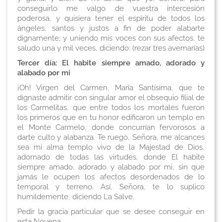
conseguirlo me valgo de vuestra intercesión
poderosa, y quisiera tener el espíritu de todos los
ángeles, santos y justos a fin de poder alabarte
dignamente; y uniendo mis voces con sus afectos, te
saludo una y mil veces, diciendo:
(rezar tres avemarías)
Tercer día: El habite siempre amado, adorado y
alabado por mi
¡Oh! Virgen del Carmen, María Santísima, que te
dignaste admitir con singular amor el obsequio filial de
los Carmelitas, que entre todos los mortales fueron
los primeros que en tu honor edificaron un templo en
el Monte Carmelo, donde concurrían fervorosos a
darte culto y alabanza. Te ruego, Señora, me alcances
sea mi alma templo vivo de la Majestad de Dios,
adornado de todas las virtudes, donde El habite
siempre amado, adorado y alabado por mi, sin que
jamás le ocupen los afectos desordenados de lo
temporal y terreno. Así, Señora, te lo suplico
humildemente, diciendo
La Salve
.
Pedir la gracia particular que se desee conseguir en
esta Novena
.