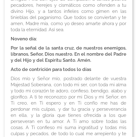
pecadores, herejes y cismáticos como ofenden a tu
divino Hijo, y a tantos infieles como gimen en las
tinieblas del paganismo. Que todos se conviertan y te
amen, Madre mía, como yo deseo amarte ahora y por
toda la eternidad. Así sea.
Noveno día:
Por la señal de la santa cruz, de nuestros enemigos,
líbranos, Señor, Dios nuestro. En el nombre del Padre
y del Hijo y del Espíritu Santo. Amén.
Acto de contrición para todos lo días
Dios mío y Señor mío, postrado delante de vuestra
Majestad Soberana, con todo mi ser, con toda mi alma
y todo mi corazón te adoro, confieso, bendigo, alabo y
glorifico. A ti te reconozco por mi Dios y mi Señor; en
Ti creo, en Ti espero y en Ti confío me has de
perdonar mis culpas, y dar tu gracia y perseverancia
en ella, y la gloria que tienes ofrecida a los que
perseveran en tu amor. A Ti amo sobre todas las
cosas. A Ti confieso mi suma ingratitud y todas mis
culpas y pecados, de todo lo cual me arrepiento y te