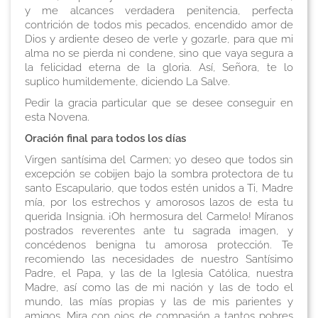
y me alcances verdadera penitencia, perfecta
contrición de todos mis pecados, encendido amor de
Dios y ardiente deseo de verle y gozarle, para que mi
alma no se pierda ni condene, sino que vaya segura a
la felicidad eterna de la gloria. Así, Señora, te lo
suplico humildemente, diciendo
La Salve
.
Pedir la gracia particular que se desee conseguir en
esta Novena
.
Oración final para todos los días
Virgen santísima del Carmen; yo deseo que todos sin
excepción se cobijen bajo la sombra protectora de tu
santo Escapulario, que todos estén unidos a Ti, Madre
mía, por los estrechos y amorosos lazos de esta tu
querida Insignia. ¡Oh hermosura del Carmelo! Míranos
postrados reverentes ante tu sagrada imagen, y
concédenos benigna tu amorosa protección. Te
recomiendo las necesidades de nuestro Santísimo
Padre, el Papa, y las de la Iglesia Católica, nuestra
Madre, así como las de mi nación y las de todo el
mundo, las mías propias y las de mis parientes y
amigos. Mira con ojos de compasión a tantos pobres