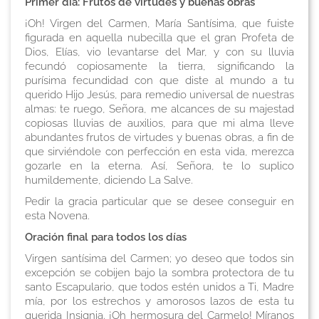
Primer día: Frutos de virtudes y buenas obras
¡Oh! Virgen del Carmen, María Santísima, que fuiste
figurada en aquella nubecilla que el gran Profeta de
Dios, Elías, vio levantarse del Mar, y con su lluvia
fecundó copiosamente la tierra, significando la
purísima fecundidad con que diste al mundo a tu
querido Hijo Jesús, para remedio universal de nuestras
almas: te ruego, Señora, me alcances de su majestad
copiosas lluvias de auxilios, para que mi alma lleve
abundantes frutos de virtudes y buenas obras, a fin de
que sirviéndole con perfección en esta vida, merezca
gozarle en la eterna. Así, Señora, te lo suplico
humildemente, diciendo
La Salve
.
Pedir la gracia particular que se desee conseguir en
esta Novena
.
Oración final para todos los días
Virgen santísima del Carmen; yo deseo que todos sin
excepción se cobijen bajo la sombra protectora de tu
santo Escapulario, que todos estén unidos a Ti, Madre
mía, por los estrechos y amorosos lazos de esta tu
querida Insignia. ¡Oh hermosura del Carmelo! Míranos