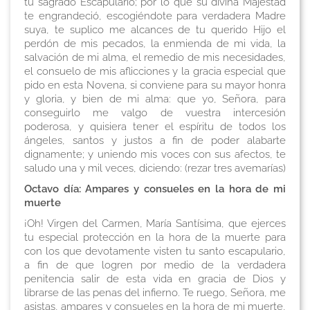
tu sagrado Escapulario; por lo que su divina Majestad
te engrandeció, escogiéndote para verdadera Madre
suya, te suplico me alcances de tu querido Hijo el
perdón de mis pecados, la enmienda de mi vida, la
salvación de mi alma, el remedio de mis necesidades,
el consuelo de mis aflicciones y la gracia especial que
pido en esta Novena, si conviene para su mayor honra
y gloria, y bien de mi alma: que yo, Señora, para
conseguirlo me valgo de vuestra intercesión
poderosa, y quisiera tener el espíritu de todos los
ángeles, santos y justos a fin de poder alabarte
dignamente; y uniendo mis voces con sus afectos, te
saludo una y mil veces, diciendo:
(rezar tres avemarías)
Octavo día: Ampares y consueles en la hora de mi
muerte
¡Oh! Virgen del Carmen, María Santísima, que ejerces
tu especial protección en la hora de la muerte para
con los que devotamente visten tu santo escapulario,
a fin de que logren por medio de la verdadera
penitencia salir de esta vida en gracia de Dios y
librarse de las penas del infierno. Te ruego, Señora, me
asistas, ampares y consueles en la hora de mi muerte,