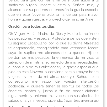
Señor, para que con alma limpia y pura alabe a la
santísima Virgen, Madre vuestra y Señora mía, y
alcance por su poderosa intercesión la gracia especial
que en este Novena pido, si ha de ser para mayor
honra y gloria vuestra, y provecho de mi alma. Amén.
Oración para todos los días
Oh Virgen María, Madre de Dios y Madre también de
los pecadores, y especial Protectora de los que visten
tu sagrado Escapulario; por lo que su divina Majestad
te engrandeció, escogiéndote para verdadera Madre
suya, te suplico me alcances de tu querido Hijo el
perdón de mis pecados, la enmienda de mi vida, la
salvación de mi alma, el remedio de mis necesidades,
el consuelo de mis aflicciones y la gracia especial que
pido en esta Novena, si conviene para su mayor honra
y gloria, y bien de mi alma: que yo, Señora, para
conseguirlo me valgo de vuestra intercesión
poderosa, y quisiera tener el espíritu de todos los
ángeles, santos y justos a fin de poder alabarte
dignamente; y uniendo mis voces con sus afectos, te
saludo una y mil veces, diciendo:
(rezar tres avemarías)