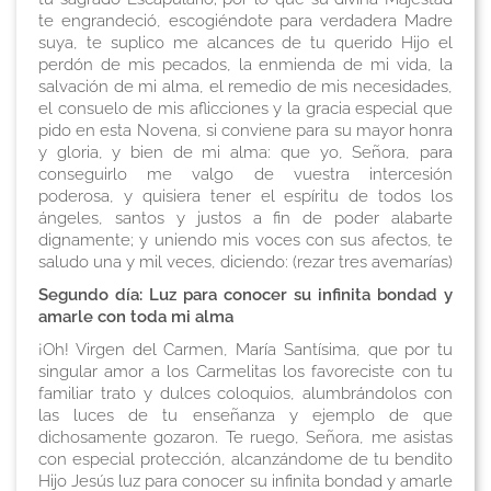
te engrandeció, escogiéndote para verdadera Madre
suya, te suplico me alcances de tu querido Hijo el
perdón de mis pecados, la enmienda de mi vida, la
salvación de mi alma, el remedio de mis necesidades,
el consuelo de mis aflicciones y la gracia especial que
pido en esta Novena, si conviene para su mayor honra
y gloria, y bien de mi alma: que yo, Señora, para
conseguirlo me valgo de vuestra intercesión
poderosa, y quisiera tener el espíritu de todos los
ángeles, santos y justos a fin de poder alabarte
dignamente; y uniendo mis voces con sus afectos, te
saludo una y mil veces, diciendo:
(rezar tres avemarías)
Segundo día: Luz para conocer su infinita bondad y
amarle con toda mi alma
¡Oh! Virgen del Carmen, María Santísima, que por tu
singular amor a los Carmelitas los favoreciste con tu
familiar trato y dulces coloquios, alumbrándolos con
las luces de tu enseñanza y ejemplo de que
dichosamente gozaron. Te ruego, Señora, me asistas
con especial protección, alcanzándome de tu bendito
Hijo Jesús luz para conocer su infinita bondad y amarle