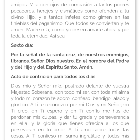
amigos. Mira con ojos de compasión a tantos pobres
pecadores, herejes y cismáticos como ofenden a tu
divino Hijo, y a tantos infieles como gimen en las
tinieblas del paganismo. Que todos se conviertan y te
amen, Madre mía, como yo deseo amarte ahora y por
toda la eternidad. Así sea.
Sexto día:
Por la señal de la santa cruz, de nuestros enemigos,
líbranos, Señor, Dios nuestro. En el nombre del Padre
y del Hijo y del Espíritu Santo. Amén.
Acto de contrición para todos los días
Dios mío y Señor mío, postrado delante de vuestra
Majestad Soberana, con todo mi ser, con toda mi alma
y todo mi corazón te adoro, confieso, bendigo, alabo y
glorifico. A ti te reconozco por mi Dios y mi Señor; en
Ti creo, en Ti espero y en Ti confío me has de
perdonar mis culpas, y dar tu gracia y perseverancia
en ella, y la gloria que tienes ofrecida a los que
perseveran en tu amor. A Ti amo sobre todas las
cosas. A Ti confieso mi suma ingratitud y todas mis