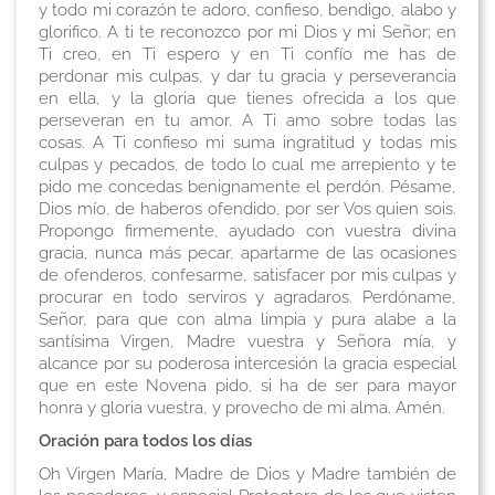
y todo mi corazón te adoro, confieso, bendigo, alabo y
glorifico. A ti te reconozco por mi Dios y mi Señor; en
Ti creo, en Ti espero y en Ti confío me has de
perdonar mis culpas, y dar tu gracia y perseverancia
en ella, y la gloria que tienes ofrecida a los que
perseveran en tu amor. A Ti amo sobre todas las
cosas. A Ti confieso mi suma ingratitud y todas mis
culpas y pecados, de todo lo cual me arrepiento y te
pido me concedas benignamente el perdón. Pésame,
Dios mío, de haberos ofendido, por ser Vos quien sois.
Propongo firmemente, ayudado con vuestra divina
gracia, nunca más pecar, apartarme de las ocasiones
de ofenderos, confesarme, satisfacer por mis culpas y
procurar en todo serviros y agradaros. Perdóname,
Señor, para que con alma limpia y pura alabe a la
santísima Virgen, Madre vuestra y Señora mía, y
alcance por su poderosa intercesión la gracia especial
que en este Novena pido, si ha de ser para mayor
honra y gloria vuestra, y provecho de mi alma. Amén.
Oración para todos los días
Oh Virgen María, Madre de Dios y Madre también de