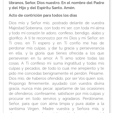
líbranos, Señor, Dios nuestro. En el nombre del Padre
y del Hijo y del Espíritu Santo. Amén.
Acto de contrición para todos los días
Dios mío y Señor mío, postrado delante de vuestra
Majestad Soberana, con todo mi ser, con toda mi alma
y todo mi corazón te adoro, confieso, bendigo, alabo y
glorifico. A ti te reconozco por mi Dios y mi Señor; en
Ti creo, en Ti espero y en Ti confío me has de
perdonar mis culpas, y dar tu gracia y perseverancia
en ella, y la gloria que tienes ofrecida a los que
perseveran en tu amor. A Ti amo sobre todas las
cosas. A Ti confieso mi suma ingratitud y todas mis
culpas y pecados, de todo lo cual me arrepiento y te
pido me concedas benignamente el perdón. Pésame,
Dios mío, de haberos ofendido, por ser Vos quien sois.
Propongo firmemente, ayudado con vuestra divina
gracia, nunca más pecar, apartarme de las ocasiones
de ofenderos, confesarme, satisfacer por mis culpas y
procurar en todo serviros y agradaros. Perdóname,
Señor, para que con alma limpia y pura alabe a la
santísima Virgen, Madre vuestra y Señora mía, y