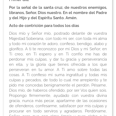
Por la señal de la santa cruz, de nuestros enemigos,
líbranos, Señor, Dios nuestro. En el nombre del Padre
y del Hijo y del Espíritu Santo. Amén.
Acto de contrición para todos los días
Dios mío y Señor mío, postrado delante de vuestra
Majestad Soberana, con todo mi ser, con toda mi alma
y todo mi corazón te adoro, confieso, bendigo, alabo y
glorifico. A ti te reconozco por mi Dios y mi Señor; en
Ti creo, en Ti espero y en Ti confío me has de
perdonar mis culpas, y dar tu gracia y perseverancia
en ella, y la gloria que tienes ofrecida a los que
perseveran en tu amor. A Ti amo sobre todas las
cosas. A Ti confieso mi suma ingratitud y todas mis
culpas y pecados, de todo lo cual me arrepiento y te
pido me concedas benignamente el perdón. Pésame,
Dios mío, de haberos ofendido, por ser Vos quien sois.
Propongo firmemente, ayudado con vuestra divina
gracia, nunca más pecar, apartarme de las ocasiones
de ofenderos, confesarme, satisfacer por mis culpas y
procurar en todo serviros y agradaros. Perdóname,