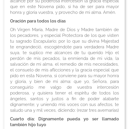
alcance por su poderosa intercesión la gracia especial
que en este Novena pido, si ha de ser para mayor
honra y gloria vuestra, y provecho de mi alma. Amén.
Oración para todos los días
Oh Virgen María, Madre de Dios y Madre también de
los pecadores, y especial Protectora de los que visten
tu sagrado Escapulario; por lo que su divina Majestad
te engrandeció, escogiéndote para verdadera Madre
suya, te suplico me alcances de tu querido Hijo el
perdón de mis pecados, la enmienda de mi vida, la
salvación de mi alma, el remedio de mis necesidades,
el consuelo de mis aflicciones y la gracia especial que
pido en esta Novena, si conviene para su mayor honra
y gloria, y bien de mi alma: que yo, Señora, para
conseguirlo me valgo de vuestra intercesión
poderosa, y quisiera tener el espíritu de todos los
ángeles, santos y justos a fin de poder alabarte
dignamente; y uniendo mis voces con sus afectos, te
saludo una y mil veces, diciendo:
(rezar tres avemarías)
Cuarto día: Dignamente pueda yo ser llamado
también hijo tuyo