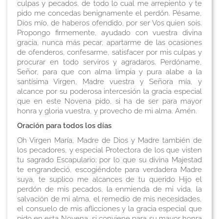
culpas y pecados, de todo lo cual me arrepiento y te
pido me concedas benignamente el perdón. Pésame,
Dios mío, de haberos ofendido, por ser Vos quien sois.
Propongo firmemente, ayudado con vuestra divina
gracia, nunca más pecar, apartarme de las ocasiones
de ofenderos, confesarme, satisfacer por mis culpas y
procurar en todo serviros y agradaros. Perdóname,
Señor, para que con alma limpia y pura alabe a la
santísima Virgen, Madre vuestra y Señora mía, y
alcance por su poderosa intercesión la gracia especial
que en este Novena pido, si ha de ser para mayor
honra y gloria vuestra, y provecho de mi alma. Amén.
Oración para todos los días
Oh Virgen María, Madre de Dios y Madre también de
los pecadores, y especial Protectora de los que visten
tu sagrado Escapulario; por lo que su divina Majestad
te engrandeció, escogiéndote para verdadera Madre
suya, te suplico me alcances de tu querido Hijo el
perdón de mis pecados, la enmienda de mi vida, la
salvación de mi alma, el remedio de mis necesidades,
el consuelo de mis aflicciones y la gracia especial que
pido en esta Novena, si conviene para su mayor honra