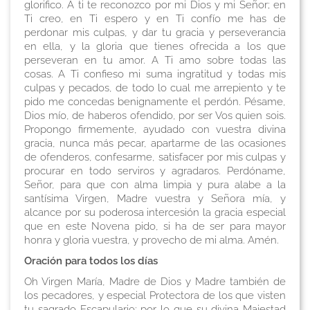
glorifico. A ti te reconozco por mi Dios y mi Señor; en
Ti creo, en Ti espero y en Ti confío me has de
perdonar mis culpas, y dar tu gracia y perseverancia
en ella, y la gloria que tienes ofrecida a los que
perseveran en tu amor. A Ti amo sobre todas las
cosas. A Ti confieso mi suma ingratitud y todas mis
culpas y pecados, de todo lo cual me arrepiento y te
pido me concedas benignamente el perdón. Pésame,
Dios mío, de haberos ofendido, por ser Vos quien sois.
Propongo firmemente, ayudado con vuestra divina
gracia, nunca más pecar, apartarme de las ocasiones
de ofenderos, confesarme, satisfacer por mis culpas y
procurar en todo serviros y agradaros. Perdóname,
Señor, para que con alma limpia y pura alabe a la
santísima Virgen, Madre vuestra y Señora mía, y
alcance por su poderosa intercesión la gracia especial
que en este Novena pido, si ha de ser para mayor
honra y gloria vuestra, y provecho de mi alma. Amén.
Oración para todos los días
Oh Virgen María, Madre de Dios y Madre también de
los pecadores, y especial Protectora de los que visten
tu sagrado Escapulario; por lo que su divina Majestad