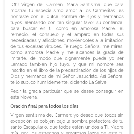
¡Oh! Virgen del Carmen, María Santísima, que para
mostrar tu especialísimo amor a los Carmelitas les
honraste con el dulce nombre de hijos y hermanos
tuyos, alentando con tan singular favor su confianza,
para buscar en ti, como en amorosa Madre, el
remedio, el consuelo y el amparo en todas sus
necesidades y aflicciones, moviéndoles a la imitación
de tus excelsas virtudes. Te ruego, Señora, me mires,
como amorosa Madre y me alcances la gracia de
imitarte, de modo que dignamente pueda yo ser
llamado también hijo tuyo, y que mi nombre sea
inscrito en el libro de la predestinación de los hijos de
Dios y hermanos de mi Señor Jesucristo. Así Señora,
te lo suplico humildemente, diciendo
La Salve
.
Pedir la gracia particular que se desee conseguir en
esta Novena
.
Oración final para todos los días
Virgen santísima del Carmen; yo deseo que todos sin
excepción se cobijen bajo la sombra protectora de tu
santo Escapulario, que todos estén unidos a Ti, Madre
mía, por los estrechos y amorosos lazos de esta tu