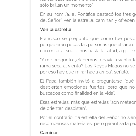
sólo brillan un momento”.
En su homilía, el Pontífice destacó los tres
del Señor”: ven la estrella, caminan y ofrecen
Ven la estrella
Francisco se preguntó que cómo fue posible
porque eran pocas las personas que alzaron la
con mirar al suelo: nos basta la salud, algo de
“Y me pregunto: ¿Sabemos todavía levantar la
rama seca al viento? Los Reyes Magos no se co
por eso hay que mirar hacia arriba”, señaló.
El Papa también invitó a preguntarse “qué e
despiertan emociones fuertes, pero que no o
buscados como finalidad en la vida”.
Esas estrellas, más que estrellas “son meteor
de orientar, despistan”.
Por el contrario, “la estrella del Señor no 
recompensas materiales, pero garantiza la pa
Caminar