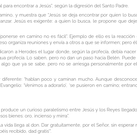
 para encontrar a Jesús”, según la digresión del Santo Padre.
camino, y muestra que “Jesús se deja encontrar por quien lo busc
vanzar. Jesús es exigente: a quien lo busca, le propone que de
 “ponerse en camino no es fácil”. Ejemplo de ello es la reacció
so organiza reuniones y envía a otros a que se informen; pero él
icaron a Herodes el lugar donde, según la profecía, debía nacer 
igua profecía. Lo saben, pero no dan un paso hacia Belén. Puede
algo que ya se sabe, pero no se arriesga personalmente por el 
 diferente: “hablan poco y caminan mucho. Aunque desconocen
angelio: ‘Venimos a adorarlo’, ‘se pusieron en camino; entrando
produce un curioso paralelismo entre Jesús y los Reyes llegado
osos bienes: oro, incienso y mirra”.
la vida llega al don. Dar gratuitamente, por el Señor, sin esperar
is recibido, dad gratis’”.