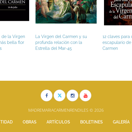
ta de la Virgen
La Virgen del Carmen y su
12 claves para 
ás bella flor
profunda relación con la
escapulario de 
s
Estrella del Mar-45
Carmen
MADREMARIACARMENRENDILES © 2026
TIDAD
OBRAS
ARTÍCULOS
BOLETINES
GALERÍA