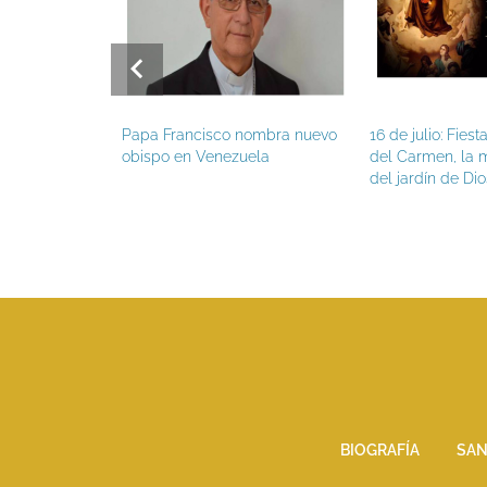
pa Francisco
Papa Francisco nombra nuevo
16 de julio: Fies
nes de verano
obispo en Venezuela
del Carmen, la m
del jardín de Dio
BIOGRAFÍA
SAN