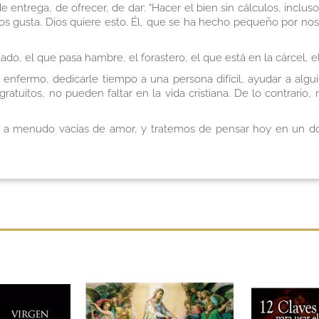
de entrega, de ofrecer, de dar: “Hacer el bien sin cálculos, inclu
s gusta. Dios quiere esto. Él, que se ha hecho pequeño por nos
, el que pasa hambre, el forastero, el que está en la cárcel, el
 enfermo, dedicarle tiempo a una persona difícil, ayudar a algui
atuitos, no pueden faltar en la vida cristiana. De lo contrario
, a menudo vacías de amor, y tratemos de pensar hoy en un do