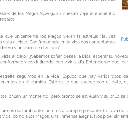
 gestos de los Magos “que guían nuestro viaje al encuentro
 regalos.
 que únicamente los Magos vieran la estrella: “Tal vez
Pub
 vista al cielo. Con frecuencia en la vida nos contentamos
 dinero y un poco de diversión”.
 vista al cielo? ¿Sabemos soñar, desear a Dios, esperar su noved
nformaron con ir tirando, con vivir al día. Entendieron que, par
strella seguimos en la vida”. Explicó que hay varios tipos de
rientan en el camino. Esto es lo que sucede con el éxito, el d
itos: brillan un momento, pero pronto se estrellan y su brillo s
siempre es deslumbrante, pero está siempre presente: te lleva d
z y da, como a los Magos, una ‘inmensa alegría’. Nos pide, sin 