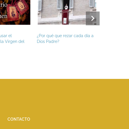
usar el
¿Por qué que rezar cada día a
Hoy es fiesta 
la Virgen del
Dios Padre?
Apóstol, patr
CONTACTO